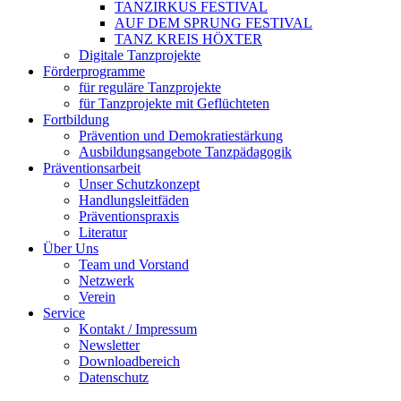
TANZIRKUS FESTIVAL
AUF DEM SPRUNG FESTIVAL
TANZ KREIS HÖXTER
Digitale Tanzprojekte
Förder­programme
für reguläre Tanzprojekte
für Tanzprojekte mit Geflüchteten
Fortbildung
Prävention und Demokratiestärkung
Ausbildungsangebote Tanzpädagogik
Präventionsarbeit
Unser Schutz­kon­zept
Handlungsleitfäden
Präventionspraxis
Literatur
Über Uns
Team und Vorstand
Netzwerk
Verein
Service
Kontakt / Impressum
Newsletter
Downloadbereich
Datenschutz