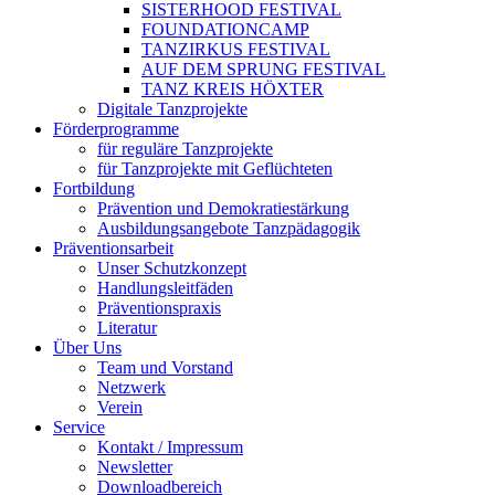
SISTERHOOD FESTIVAL
FOUNDATIONCAMP
TANZIRKUS FESTIVAL
AUF DEM SPRUNG FESTIVAL
TANZ KREIS HÖXTER
Digitale Tanzprojekte
Förder­programme
für reguläre Tanzprojekte
für Tanzprojekte mit Geflüchteten
Fortbildung
Prävention und Demokratiestärkung
Ausbildungsangebote Tanzpädagogik
Präventionsarbeit
Unser Schutz­kon­zept
Handlungsleitfäden
Präventionspraxis
Literatur
Über Uns
Team und Vorstand
Netzwerk
Verein
Service
Kontakt / Impressum
Newsletter
Downloadbereich