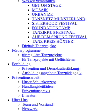
Was wir veranstalten
GET ON STAGE
MOSAIK
URBANIZE
TANZNETZ MÜNSTERLAND
SISTERHOOD FESTIVAL
FOUNDATIONCAMP
TANZIRKUS FESTIVAL
AUF DEM SPRUNG FESTIVAL
TANZ KREIS HÖXTER
Digitale Tanzprojekte
Förder­programme
für reguläre Tanzprojekte
für Tanzprojekte mit Geflüchteten
Fortbildung
Prävention und Demokratiestärkung
Ausbildungsangebote Tanzpädagogik
Präventionsarbeit
Unser Schutz­kon­zept
Handlungsleitfäden
Präventionspraxis
Literatur
Über Uns
Team und Vorstand
Netzwerk