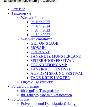
Einstellungen speichern
Abbrechen
Startseite
Tanzprojekte
Was wir fördern
im Jahr 2025
im Jahr 2024
im Jahr 2023
im Jahr 2022
Was wir veranstalten
GET ON STAGE
MOSAIK
URBANIZE
TANZNETZ MÜNSTERLAND
SISTERHOOD FESTIVAL
FOUNDATIONCAMP
TANZIRKUS FESTIVAL
AUF DEM SPRUNG FESTIVAL
TANZ KREIS HÖXTER
Digitale Tanzprojekte
Förder­programme
für reguläre Tanzprojekte
für Tanzprojekte mit Geflüchteten
Fortbildung
Prävention und Demokratiestärkung