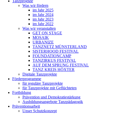
Tanzprojekte
Was wir fördern
im Jahr 2025
im Jahr 2024
im Jahr 2023
im Jahr 2022
Was wir veranstalten
GET ON STAGE
MOSAIK
URBANIZE
TANZNETZ MÜNSTERLAND
SISTERHOOD FESTIVAL
FOUNDATIONCAMP
TANZIRKUS FESTIVAL
AUF DEM SPRUNG FESTIVAL
TANZ KREIS HÖXTER
Digitale Tanzprojekte
Förder­programme
für reguläre Tanzprojekte
für Tanzprojekte mit Geflüchteten
Fortbildung
Prävention und Demokratiestärkung
Ausbildungsangebote Tanzpädagogik
Präventionsarbeit
Unser Schutz­kon­zept