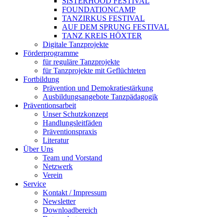
SISTERHOOD FESTIVAL
FOUNDATIONCAMP
TANZIRKUS FESTIVAL
AUF DEM SPRUNG FESTIVAL
TANZ KREIS HÖXTER
Digitale Tanzprojekte
Förder­programme
für reguläre Tanzprojekte
für Tanzprojekte mit Geflüchteten
Fortbildung
Prävention und Demokratiestärkung
Ausbildungsangebote Tanzpädagogik
Präventionsarbeit
Unser Schutz­kon­zept
Handlungsleitfäden
Präventionspraxis
Literatur
Über Uns
Team und Vorstand
Netzwerk
Verein
Service
Kontakt / Impressum
Newsletter
Downloadbereich